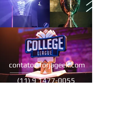
contato@forjageek.com
(11) 9 1477-0055
Troféus Únicos para o
seu evento!
Somos uma empresa especializada em
produção de troféus, medalhas, aneis e